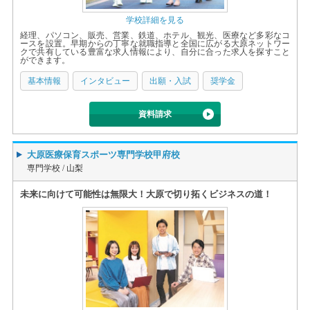
学校詳細を見る
経理、パソコン、販売、営業、鉄道、ホテル、観光、医療など多彩なコ
ースを設置。早期からの丁寧な就職指導と全国に広がる大原ネットワー
クで共有している豊富な求人情報により、自分に合った求人を探すこと
ができます。
基本情報
インタビュー
出願・入試
奨学金
資料請求
大原医療保育スポーツ専門学校甲府校
専門学校 /
山梨
未来に向けて可能性は無限大！大原で切り拓くビジネスの道！