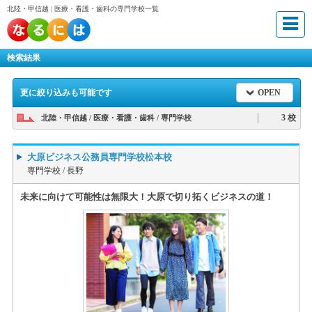
北陸・甲信越 | 医療・看護・歯科の専門学校一覧
検索結果
更に絞り込みも可能です
OPEN
3 校
北陸・甲信越 / 医療・看護・歯科 / 専門学校
大原ビジネス公務員専門学校松本校
専門学校 /
長野
未来に向けて可能性は無限大！大原で切り拓くビジネスの道！