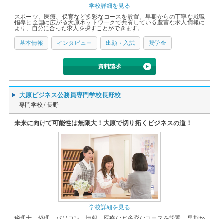
学校詳細を見る
スポーツ、医療、保育など多彩なコースを設置。早期からの丁寧な就職
指導と全国に広がる大原ネットワークで共有している豊富な求人情報に
より、自分に合った求人を探すことができます。
基本情報
インタビュー
出願・入試
奨学金
資料請求
大原ビジネス公務員専門学校長野校
専門学校 /
長野
未来に向けて可能性は無限大！大原で切り拓くビジネスの道！
学校詳細を見る
税理士、経理、パソコン、情報、医療など多彩なコースを設置。早期か