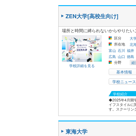
ZEN大学[高校生向け]
場所と時間に縛られないからやりたい
区分
大
所在地
北
富山
石川
福井
広島
山口
徳島
分野
経
学校詳細を見る
基本情報
学校ニュース
学校紹介
◆2025年4月
イフスタイルに
す。スクーリング
東海大学