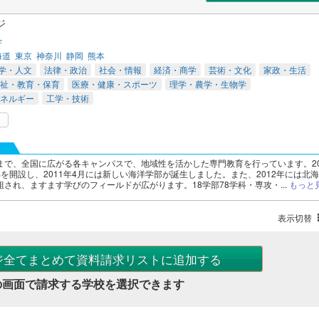
ジ
学
海道
東京
神奈川
静岡
熊本
学・人文
法律・政治
社会・情報
経済・商学
芸術・文化
家政・生活
祉・教育・保育
医療・健康・スポーツ
理学・農学・生物学
ネルギー
工学・技術
まで、全国に広がる各キャンパスで、地域性を活かした専門教育を行っています。20
を開設し、2011年4月には新しい海洋学部が誕生しました。また、2012年には北
され、ますます学びのフィールドが広がります。18学部78学科・専攻・...
もっと
表示切替
ジ全てまとめて資料請求リストに追加する
の画面で請求する学校を選択できます