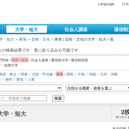
Language
日本
大学・短大
社会人講座
通信制
学・短大
＞
東海
＞
芸術・文化
＞
東海 | 芸術・文化の大学・短大一覧
・短大の検索結果です
更に絞り込みも可能です
門学校 /
大学・短大
/ 社会人講座 / 通信制大学 / 通信制高校
学
/ 短期大学
海道・東北
/
関東
/
北陸・甲信越
/
東海
/
関西
/
中国
/
四国
/
九州・沖縄
阜
/
静岡
/
愛知
/
三重
検索
2
 大学・短大
見つかり
表示切替