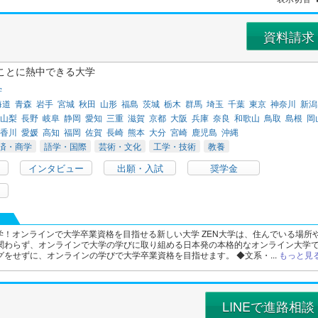
資料請求
ことに熱中できる大学
学
海道
青森
岩手
宮城
秋田
山形
福島
茨城
栃木
群馬
埼玉
千葉
東京
神奈川
新潟
山梨
長野
岐阜
静岡
愛知
三重
滋賀
京都
大阪
兵庫
奈良
和歌山
鳥取
島根
岡
香川
愛媛
高知
福岡
佐賀
長崎
熊本
大分
宮崎
鹿児島
沖縄
済・商学
語学・国際
芸術・文化
工学・技術
教養
インタビュー
出願・入試
奨学金
開学！オンラインで大学卒業資格を目指せる新しい大学 ZEN大学は、住んでいる場所
関わらず、オンラインで大学の学びに取り組める日本発の本格的なオンライン大学
をせずに、オンラインの学びで大学卒業資格を目指せます。 ◆文系・...
もっと見
LINEで進路相談