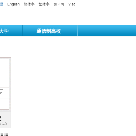
語
English
簡体字
繁体字
한국어
Việt
大学
通信制高校
校
ました