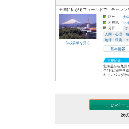
全国に広がるフィールドで、チャレン
区分
大
所在地
北
分野
文
人間・心理・福
地球・環境・エ
学校詳細を見る
基本情報
学校紹介
北海道から九州
年4月に観光学部
キャンパスが改組
このペー
次