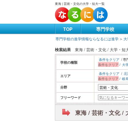
東海 | 芸術・文化の大学・短大一覧
TOP
専門学校
専門学校の進学情報ならなるには進学
＞
大
検索結果
東海 / 芸術・文化 / 大学
条件をクリア
/ 専
学校の種類
条件をクリア
/
大
条件をクリア
/
北
エリア
条件をクリア
/
岐
分野
フリーワード
東海 / 芸術・文化 /