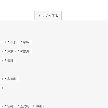
トップへ戻る
秋田
山形
福島
1
1
1
葉
東京
神奈川
1
2
2
梨
長野
1
1
良
和歌山
1
1
口
1
分
宮崎
鹿児島
沖縄
1
1
1
1