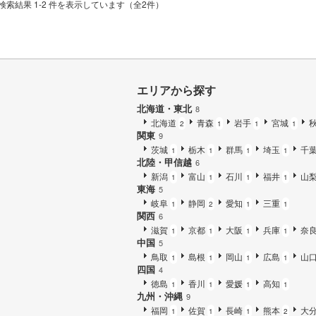
検索結果 1-2 件を表示しています（全2件）
エリアから探す
北海道・東北
8
北海道
青森
岩手
宮城
2
1
1
1
関東
9
茨城
栃木
群馬
埼玉
千
1
1
1
1
北陸・甲信越
6
新潟
富山
石川
福井
山
1
1
1
1
東海
5
岐阜
静岡
愛知
三重
1
2
1
1
関西
6
滋賀
京都
大阪
兵庫
奈
1
1
1
1
中国
5
鳥取
島根
岡山
広島
山
1
1
1
1
四国
4
徳島
香川
愛媛
高知
1
1
1
1
九州・沖縄
9
福岡
佐賀
長崎
熊本
大
1
1
1
2