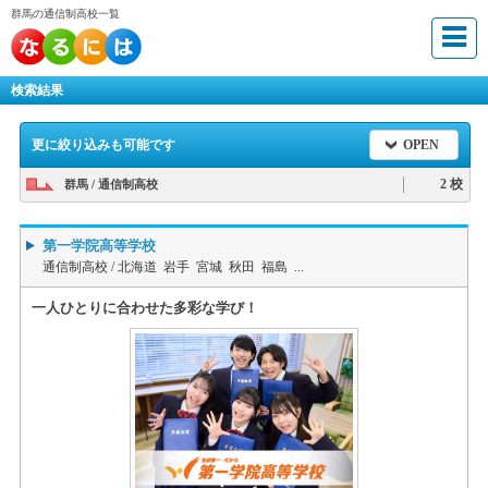
群馬の通信制高校一覧
検索結果
更に絞り込みも可能です
OPEN
2 校
群馬 / 通信制高校
第一学院高等学校
通信制高校 /
北海道 岩手 宮城 秋田 福島 ...
一人ひとりに合わせた多彩な学び！