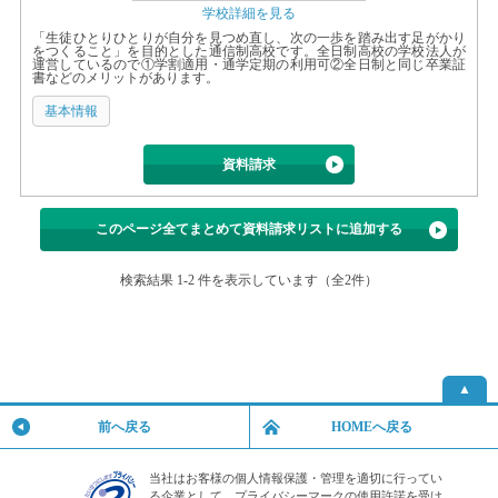
学校詳細を見る
「生徒ひとりひとりが自分を見つめ直し、次の一歩を踏み出す足がかり
をつくること」を目的とした通信制高校です。全日制高校の学校法人が
運営しているので①学割適用・通学定期の利用可②全日制と同じ卒業証
書などのメリットがあります。
基本情報
資料請求
このページ全てまとめて資料請求リストに追加する
検索結果 1-2 件を表示しています（全2件）
▲
前へ戻る
HOMEへ戻る
当社はお客様の個人情報保護・管理を適切に行ってい
る企業として、プライバシーマークの使用許諾を受け