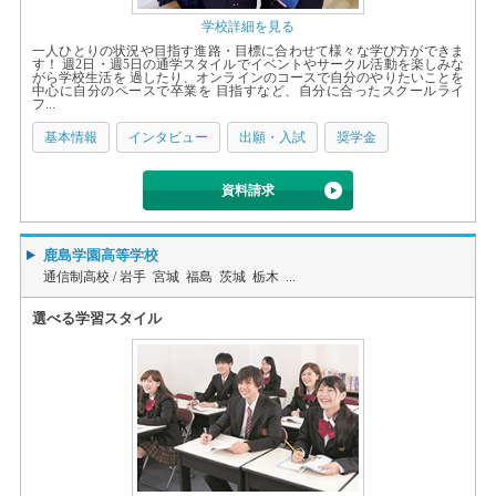
学校詳細を見る
一人ひとりの状況や目指す進路・目標に合わせて様々な学び方ができま
す！ 週2日・週5日の通学スタイルでイベントやサークル活動を楽しみな
がら学校生活を 過したり、オンラインのコースで自分のやりたいことを
中心に自分のペースで卒業を 目指すなど、自分に合ったスクールライ
フ...
基本情報
インタビュー
出願・入試
奨学金
資料請求
鹿島学園高等学校
通信制高校 /
岩手 宮城 福島 茨城 栃木 ...
選べる学習スタイル