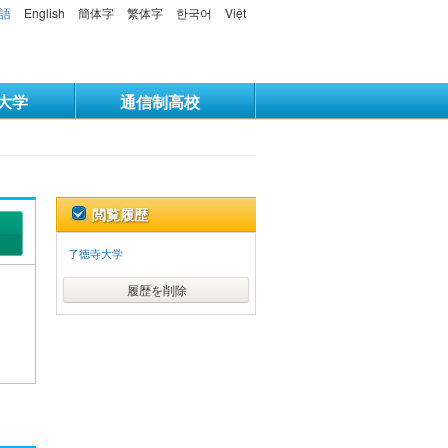
語
English
簡体字
繁体字
한국어
Việt
大学
通信制高校
閲覧履歴
了徳寺大学
履歴を削除