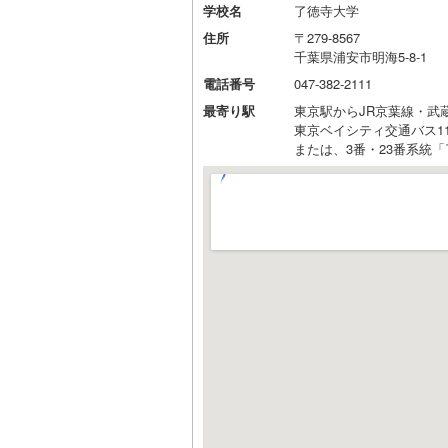
学校名
了徳寺大学
住所
〒279-8567
千葉県浦安市明海5-8-1
電話番号
047-382-2111
最寄り駅
東京駅からJR京葉線・武
東京ベイシティ交通バス1
または、3番・23番系統