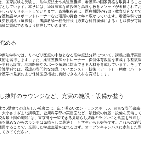
は、国家試験を受験し、理学療法士や柔道整復師、看護師の国家資格を取得するこ
げとしています。本学には、経験豊富な教授陣と高度な教育メソッドが蓄積されて
をしっかりサポートしていきます。資格取得後は、医療機関や行政・教育研究など
介護施設やスポーツトレーナーなど活躍の舞台は年々広がっています。看護学科で
験受験資格（選択制）、養護教諭一種免許状（必要な科目履修による）も取得が可
福祉に貢献できるよう指導していきます。
究める
学療法学科では、リハビリ医療の中核となる理学療法分野について、講義と臨床実
技術を習得します。また、柔道整復師やトレーナー、保健体育教諭を養成する整復
ー学科も設置。地域医療やスポーツ振興に対応できる人材を育成しています。そし
看護学科では、看護の専門的な知識（サイエンス）・技術（アート）・態度（ハー
看護学の発展および保健医療福祉に貢献できる人材を育成します。
し抜群のラウンジなど、充実の施設・設備が整う
建つ6階建ての真新しい校舎には、広く明るいエントランスホール、豊富な専門書籍
、大小さまざまな講義室、健康科学部の実習室など、最新鋭の施設・設備を完備し
校舎最上階の6階には、東京湾を一望できる見晴らし抜群のラウンジと食堂を設置し
海を眺めながらのランチは気晴らしに最適！」と学生からも好評です。これらの施
活用することで、充実した学生生活を送れるはず。オープンキャンパスに参加した
してみてください。