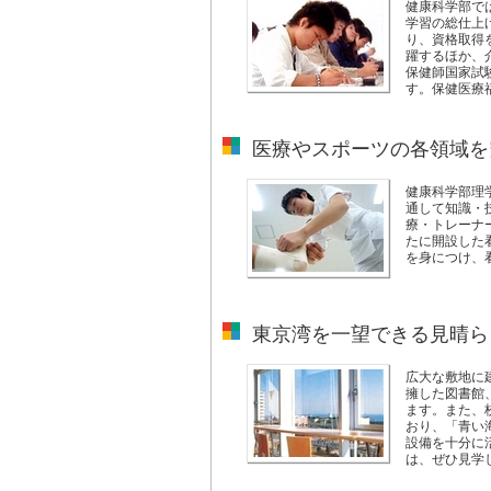
健康科学部で
学習の総仕上
り、資格取得
躍するほか、
保健師国家試
す。保健医療
医療やスポーツの各領域を
健康科学部理
通して知識・
療・トレーナ
たに開設した
を身につけ、
東京湾を一望できる見晴ら
広大な敷地に
擁した図書館
ます。また、
おり、「青い
設備を十分に
は、ぜひ見学