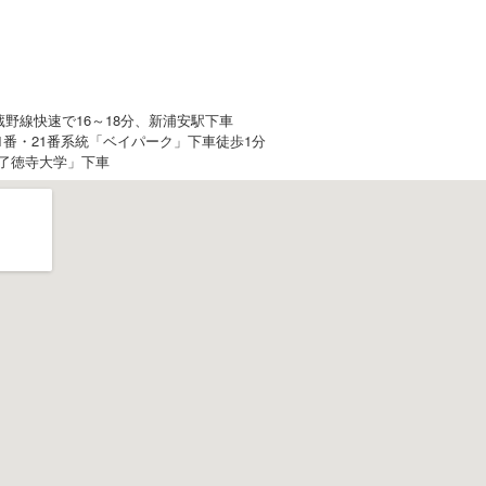
蔵野線快速で16～18分、新浦安駅下車
1番・21番系統「ベイパーク」下車徒歩1分
「了徳寺大学」下車