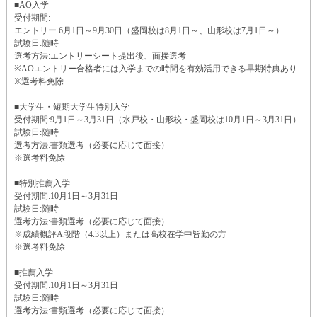
■AO入学
受付期間:
エントリー 6月1日～9月30日（盛岡校は8月1日～、山形校は7月1日～）
試験日:随時
選考方法:エントリーシート提出後、面接選考
※AOエントリー合格者には入学までの時間を有効活用できる早期特典あり
※選考料免除
■大学生・短期大学生特別入学
受付期間:9月1日～3月31日（水戸校・山形校・盛岡校は10月1日～3月31日）
試験日:随時
選考方法:書類選考（必要に応じて面接）
※選考料免除
■特別推薦入学
受付期間:10月1日～3月31日
試験日:随時
選考方法:書類選考（必要に応じて面接）
※成績概評A段階（4.3以上）または高校在学中皆勤の方
※選考料免除
■推薦入学
受付期間:10月1日～3月31日
試験日:随時
選考方法:書類選考（必要に応じて面接）