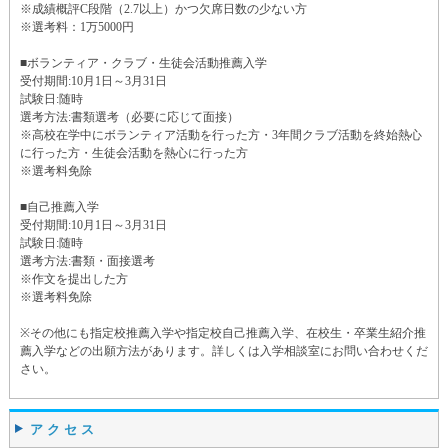
※成績概評C段階（2.7以上）かつ欠席日数の少ない方
※選考料：1万5000円
■ボランティア・クラブ・生徒会活動推薦入学
受付期間:10月1日～3月31日
試験日:随時
選考方法:書類選考（必要に応じて面接）
※高校在学中にボランティア活動を行った方・3年間クラブ活動を終始熱心
に行った方・生徒会活動を熱心に行った方
※選考料免除
■自己推薦入学
受付期間:10月1日～3月31日
試験日:随時
選考方法:書類・面接選考
※作文を提出した方
※選考料免除
※その他にも指定校推薦入学や指定校自己推薦入学、在校生・卒業生紹介推
薦入学などの出願方法があります。詳しくは入学相談室にお問い合わせくだ
さい。
アクセス