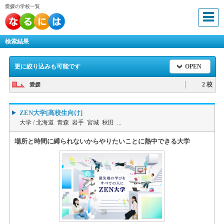
愛媛の学校一覧
検索結果
更に絞り込みも可能です
OPEN
2 校
愛媛
ZEN大学[高校生向け]
大学 /
北海道 青森 岩手 宮城 秋田 ...
場所と時間に縛られないからやりたいことに熱中できる大学