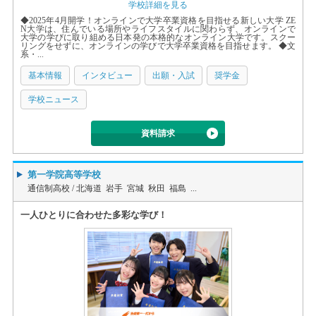
学校詳細を見る
◆2025年4月開学！オンラインで大学卒業資格を目指せる新しい大学 ZE
N大学は、住んでいる場所やライフスタイルに関わらず、オンラインで
大学の学びに取り組める日本発の本格的なオンライン大学です。スクー
リングをせずに、オンラインの学びで大学卒業資格を目指せます。 ◆文
系・...
基本情報
インタビュー
出願・入試
奨学金
学校ニュース
資料請求
第一学院高等学校
通信制高校 /
北海道 岩手 宮城 秋田 福島 ...
一人ひとりに合わせた多彩な学び！