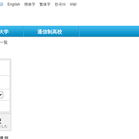
語
English
簡体字
繁体字
한국어
Việt
大学
通信制高校
校一覧
校
ました