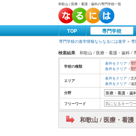
和歌山 | 医療・看護・歯科の専門学校一覧
TOP
専門学校
専門学校の進学情報ならなるには進学
＞
専
検索結果
和歌山 / 医療・看護・歯科 
条件をクリア
/
専
学校の種類
条件をクリア
/
専
条件をクリア
/ 北
エリア
条件をクリア
/ 滋賀
分野
フリーワード
和歌山 / 医療・看護