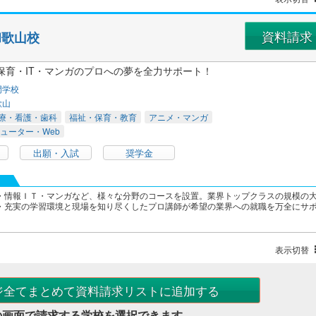
資料請求
和歌山校
保育・IT・マンガのプロへの夢を全力サポート！
門学校
歌山
療・看護・歯科
福祉・保育・教育
アニメ・マンガ
ューター・Web
出願・入試
奨学金
・情報ＩＴ・マンガなど、様々な分野のコースを設置。業界トップクラスの規模の
・充実の学習環境と現場を知り尽くしたプロ講師が希望の業界への就職を万全にサ
表示切替
ジ全てまとめて資料請求リストに追加する
の画面で請求する学校を選択できます