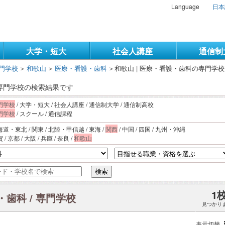
Language
日本
大学・短大
社会人講座
通信制
門学校
＞
和歌山
＞
医療・看護・歯科
＞
和歌山 | 医療・看護・歯科の専門学
/ 専門学校の検索結果です
門学校
/ 大学・短大 / 社会人講座 / 通信制大学 / 通信制高校
門学校
/ スクール / 通信課程
海道・東北 / 関東 / 北陸・甲信越 / 東海 /
関西
/ 中国 / 四国 / 九州・沖縄
 / 京都 / 大阪 / 兵庫 / 奈良 /
和歌山
検索
1
・歯科 / 専門学校
見つかり
表示切替