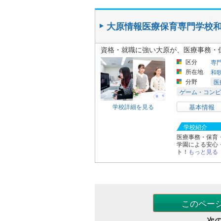
大原情報医療保育専門学校
資格・就職に強い大原が、医療事務・
区分
専
所在地
和
分野
医
ゲーム・コンピ
学校詳細を見る
基本情報
学校紹介
医療事務・保育
学園による安心
ト！
もっと見る
このペー
次