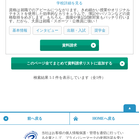
学校詳細を見る
資格は就職でのアピールにつながります。きめ細かい授業やオリジナル
テキストを使用した効率的なカリキュラムで、簿記やパソコンなどの資
格取得をめざします。もちろん、面接や筆記試験対策もバッチリ行いま
す。だから、大原は就職・スポーツ・公務員に強い！
基本情報
インタビュー
出願・入試
奨学金
資料請求
このページ全てまとめて資料請求リストに追加する
検索結果 1-1 件を表示しています（全1件）
▲
前へ戻る
HOMEへ戻る
当社はお客様の個人情報保護・管理を適切に行ってい
る企業として、プライバシーマークの使用許諾を受け