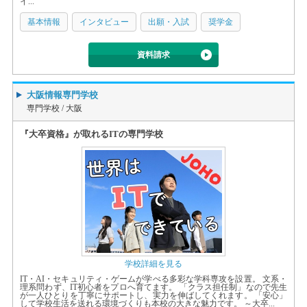
イ...
基本情報
インタビュー
出願・入試
奨学金
資料請求
大阪情報専門学校
専門学校 /
大阪
『大卒資格』が取れるITの専門学校
学校詳細を見る
IT・AI・セキュリティ・ゲームが学べる多彩な学科専攻を設置。 文系・
理系問わず、IT初心者をプロへ育てます。 「クラス担任制」なので先生
が一人ひとりを丁寧にサポートし、実力を伸ばしてくれます。 「安心」
して学校生活を送れる環境づくりも本校の大きな魅力です。 ～大卒...