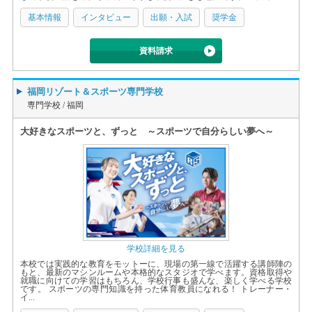
基本情報
インタビュー
出願・入試
奨学金
資料請求
福岡リゾート＆スポーツ専門学校
専門学校 /
福岡
大好きなスポーツと、ずっと ～スポーツで自分らしい夢へ～
学校詳細を見る
本校では実践的な教育をモットーに、現場の第一線で活躍する講師陣の
もと、最新のマシンルームや本格的なスタジオで学べます。資格取得や
就職に向けての学習はもちろん、学校行事も盛んな、楽しく学べる学校
です。 スポーツの専門知識を持った体育教員になれる！ トレーナー・
イ...