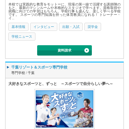
本校では実践的な教育をモットーに、現場の第一線で活躍する講師陣の
もと、最新のマシンルームや本格的なスタジオで学べます。資格取得や
就職に向けての学習はもちろん、学校行事も盛んな、楽しく学べる学校
です。 スポーツの専門知識を持った体育教員になれる！ トレーナー・
イ...
基本情報
インタビュー
出願・入試
奨学金
学校ニュース
資料請求
千葉リゾート＆スポーツ専門学校
専門学校 /
千葉
大好きなスポーツと、ずっと ～スポーツで自分らしい夢へ～