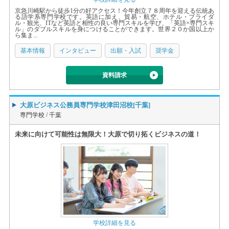
京急川崎駅から徒歩1分の好アクセス！今年創立７８周年を迎える伝統あ
る語学系専門学校です。英語に加え、貿易・航空、ホテル・ブライダ
ル・観光、ITなど英語と相性の良い専門スキルを学び、「英語×専門スキ
ル」のダブルスキルを身につけることができます。世界２０か国以上か
ら集ま...
基本情報
インタビュー
出願・入試
奨学金
資料請求
大原ビジネス公務員専門学校津田沼校[千葉]
専門学校 /
千葉
未来に向けて可能性は無限大！大原で切り拓くビジネスの道！
学校詳細を見る