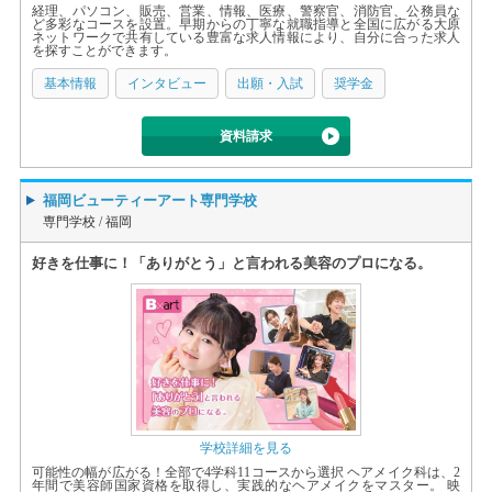
経理、パソコン、販売、営業、情報、医療、警察官、消防官、公務員な
ど多彩なコースを設置。早期からの丁寧な就職指導と全国に広がる大原
ネットワークで共有している豊富な求人情報により、自分に合った求人
を探すことができます。
基本情報
インタビュー
出願・入試
奨学金
資料請求
福岡ビューティーアート専門学校
専門学校 /
福岡
好きを仕事に！「ありがとう」と言われる美容のプロになる。
学校詳細を見る
可能性の幅が広がる！全部で4学科11コースから選択 ヘアメイク科は、2
年間で美容師国家資格を取得し、実践的なヘアメイクをマスター。 映