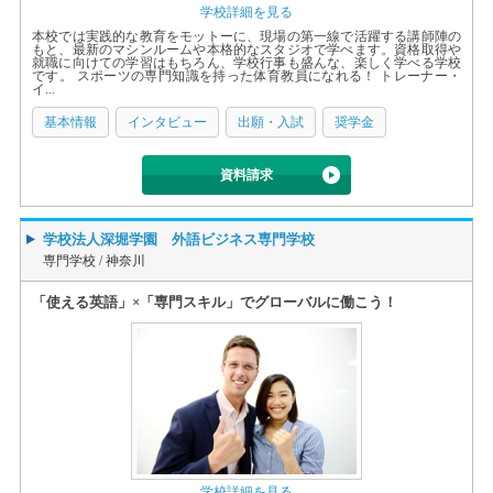
学校詳細を見る
本校では実践的な教育をモットーに、現場の第一線で活躍する講師陣の
もと、最新のマシンルームや本格的なスタジオで学べます。資格取得や
就職に向けての学習はもちろん、学校行事も盛んな、楽しく学べる学校
です。 スポーツの専門知識を持った体育教員になれる！ トレーナー・
イ...
基本情報
インタビュー
出願・入試
奨学金
資料請求
学校法人深堀学園 外語ビジネス専門学校
専門学校 /
神奈川
「使える英語」×「専門スキル」でグローバルに働こう！
学校詳細を見る