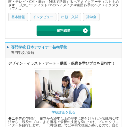
画・テレビ・CM・舞台・雑誌で活躍するヘアメイクアーティストをめ
ざす！ 人気アーティストPVのヘアメイクや劇団四季のヘアメイクスタ
ッフと...
基本情報
インタビュー
出願・入試
奨学金
資料請求
専門学校 日本デザイナー芸術学院
専門学校 /
愛知
デザイン・イラスト・アート・動画・保育を学びプロを目指す！
学校詳細を見る
◆ニチデの"特徴" 創立から50年以上の歴史に裏付けられた伝統的な技
法から、現役のプロによる指導で最新の技術を身につけ、プロのクリエ
イターを目指します。 『3年課程』では午前で授業が終わるので、自分