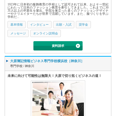
1923年に日本初の服飾教育の学校として認可されて以来、およそ一世紀
にわたって日本のファッション教育を牽引してきました。これまでに30
万人以上の卒業生を輩出。学院を巣立った多くのファッションデザイナ
ーやクリエイターたちが世界で活躍しています。また、服づくりを学ぶ
学科だ...
基本情報
インタビュー
出願・入試
奨学金
メッセージ
オンライン説明会
資料請求
大原簿記情報ビジネス専門学校横浜校［神奈川］
専門学校 /
神奈川
未来に向けて可能性は無限大！大原で切り拓くビジネスの道！