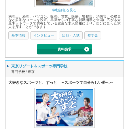
学校詳細を見る
税理士、経理、パソコン、販売、営業、医療、警察官、消防官、公務員
など多彩なコースを設置。早期からの丁寧な就職指導と全国に広がる大
原ネットワークで共有している豊富な求人情報により、自分に合った求
人を探すことができます。
基本情報
インタビュー
出願・入試
奨学金
資料請求
東京リゾート＆スポーツ専門学校
専門学校 /
東京
大好きなスポーツと、ずっと ～スポーツで自分らしい夢へ～