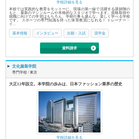
学校詳細を見る
本校では実践的な教育をモットーに、現場の第一線で活躍する講師陣の
もと、最新のマシンルームや本格的なスタジオで学べます。資格取得や
就職に向けての学習はもちろん、学校行事も盛んな、楽しく学べる学校
です。 スポーツの専門知識を持った体育教員になれる！ トレーナー・
イ...
基本情報
インタビュー
出願・入試
奨学金
資料請求
文化服装学院
専門学校 /
東京
大正12年設立。本学院の歩みは、日本ファッション業界の歴史
学校詳細を見る