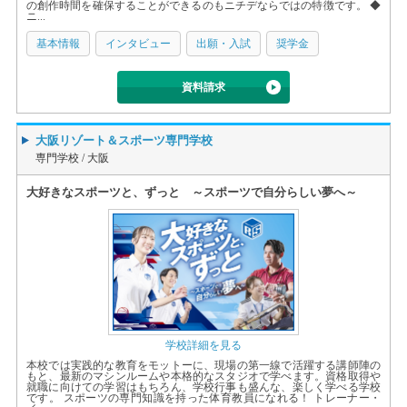
の創作時間を確保することができるのもニチデならではの特徴です。 ◆
ニ...
基本情報
インタビュー
出願・入試
奨学金
資料請求
大阪リゾート＆スポーツ専門学校
専門学校 /
大阪
大好きなスポーツと、ずっと ～スポーツで自分らしい夢へ～
学校詳細を見る
本校では実践的な教育をモットーに、現場の第一線で活躍する講師陣の
もと、最新のマシンルームや本格的なスタジオで学べます。資格取得や
就職に向けての学習はもちろん、学校行事も盛んな、楽しく学べる学校
です。 スポーツの専門知識を持った体育教員になれる！ トレーナー・