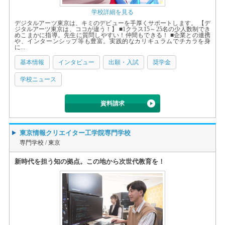
学校詳細を見る
デジタルアーツ東京は、キミのデビューを手厚くサポートします。 【デ
ジタルアーツ東京は、ココが違う！】 ■1クラス15～25名の少人数制でき
めこまかに指導。先生に質問しやすい！仲間もできる！ ■企業との連携
や、インターンシップ等も豊富。実践的なカリキュラムでチカラを身
に...
基本情報
インタビュー
出願・入試
奨学金
学校ニュース
資料請求
東京情報クリエイター工学院専門学校
専門学校 /
東京
新時代を担う知の拠点。この地から次世代教育を！