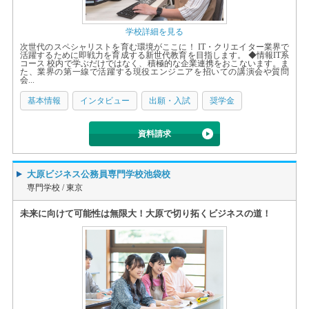
学校詳細を見る
次世代のスペシャリストを育む環境がここに！ IT・クリエイター業界で
活躍するために即戦力を育成する新世代教育を目指します。 ◆情報IT系
コース 校内で学ぶだけではなく、積極的な企業連携をおこないます。ま
た、業界の第一線で活躍する現役エンジニアを招いての講演会や質問
会...
基本情報
インタビュー
出願・入試
奨学金
資料請求
大原ビジネス公務員専門学校池袋校
専門学校 /
東京
未来に向けて可能性は無限大！大原で切り拓くビジネスの道！