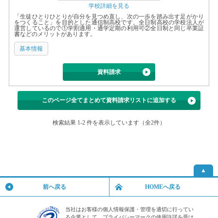
学校詳細を見る
「生徒ひとりひとりが自分を見つめ直し、次の一歩を踏み出す足がかり
をつくること」を目的とした通信制高校です。全日制高校の学校法人が
運営しているので①学割適用・通学定期の利用可②全日制と同じ卒業証
書などのメリットがあります。
基本情報
資料請求
このページ全てまとめて資料請求リストに追加する
検索結果 1-2 件を表示しています（全2件）
▲
前へ戻る
HOMEへ戻る
当社はお客様の個人情報保護・管理を適切に行ってい
る企業として、プライバシーマークの使用許諾を受け