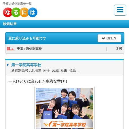
千葉の通信制高校一覧
検索結果
更に絞り込みも可能です
OPEN
2 校
千葉 / 通信制高校
第一学院高等学校
通信制高校 /
北海道 岩手 宮城 秋田 福島 ...
一人ひとりに合わせた多彩な学び！