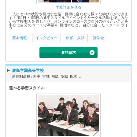
学校詳細を見る
一人ひとりの状況や目指す進路・目標に合わせて様々な学び方ができま
す！ 週2日・週5日の通学スタイルでイベントやサークル活動を楽しみな
がら学校生活を 過したり、オンラインのコースで自分のやりたいことを
中心に自分のペースで卒業を 目指すなど、自分に合ったスクールライ
フ...
基本情報
インタビュー
出願・入試
奨学金
資料請求
鹿島学園高等学校
通信制高校 /
岩手 宮城 福島 茨城 栃木 ...
選べる学習スタイル