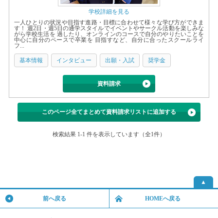
学校詳細を見る
一人ひとりの状況や目指す進路・目標に合わせて様々な学び方ができま
す！ 週2日・週5日の通学スタイルでイベントやサークル活動を楽しみな
がら学校生活を 過したり、オンラインのコースで自分のやりたいことを
中心に自分のペースで卒業を 目指すなど、自分に合ったスクールライ
フ...
基本情報
インタビュー
出願・入試
奨学金
資料請求
このページ全てまとめて資料請求リストに追加する
検索結果 1-1 件を表示しています（全1件）
▲
前へ戻る
HOMEへ戻る