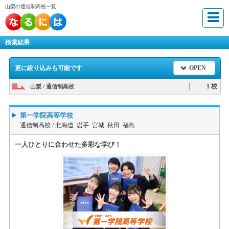
山梨の通信制高校一覧
検索結果
更に絞り込みも可能です
OPEN
1 校
山梨 / 通信制高校
第一学院高等学校
通信制高校 /
北海道 岩手 宮城 秋田 福島 ...
一人ひとりに合わせた多彩な学び！