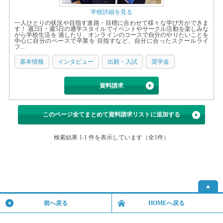
学校詳細を見る
一人ひとりの状況や目指す進路・目標に合わせて様々な学び方ができま
す！ 週2日・週5日の通学スタイルでイベントやサークル活動を楽しみな
がら学校生活を 過したり、オンラインのコースで自分のやりたいことを
中心に自分のペースで卒業を 目指すなど、自分に合ったスクールライ
フ...
基本情報
インタビュー
出願・入試
奨学金
資料請求
このページ全てまとめて資料請求リストに追加する
検索結果 1-1 件を表示しています（全1件）
▲
前へ戻る
HOMEへ戻る