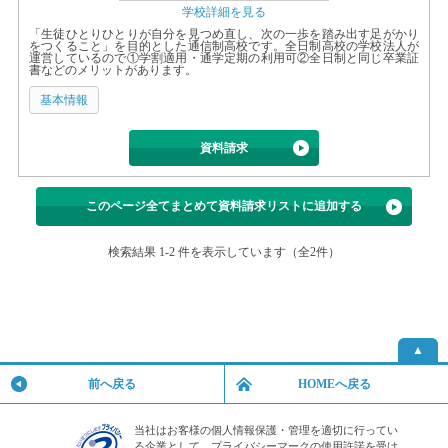
学校詳細を見る
「生徒ひとりひとりが自分を見つめ直し、次の一歩を踏み出す足がかり
をつくること」を目的とした通信制高校です。全日制高校の学校法人が
運営しているので①学割適用・通学定期の利用可②全日制と同じ卒業証
書などのメリットがあります。
基本情報
資料請求
このページ全てまとめて資料請求リストに追加する
検索結果 1-2 件を表示しています（全2件）
▲
前へ戻る
HOMEへ戻る
当社はお客様の個人情報保護・管理を適切に行ってい
る企業として、プライバシーマークの使用許諾を受け