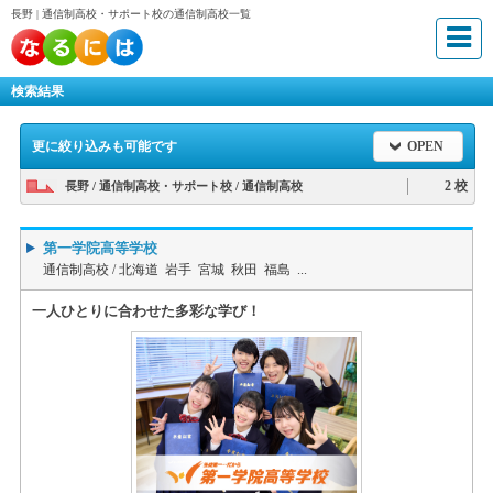
長野 | 通信制高校・サポート校の通信制高校一覧
検索結果
更に絞り込みも可能です
OPEN
2 校
長野 / 通信制高校・サポート校 / 通信制高校
第一学院高等学校
通信制高校 /
北海道 岩手 宮城 秋田 福島 ...
一人ひとりに合わせた多彩な学び！