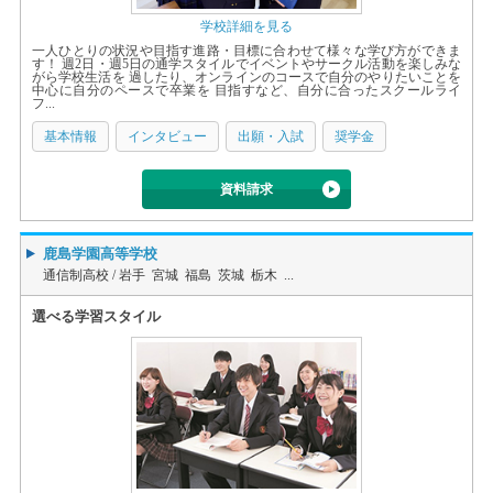
学校詳細を見る
一人ひとりの状況や目指す進路・目標に合わせて様々な学び方ができま
す！ 週2日・週5日の通学スタイルでイベントやサークル活動を楽しみな
がら学校生活を 過したり、オンラインのコースで自分のやりたいことを
中心に自分のペースで卒業を 目指すなど、自分に合ったスクールライ
フ...
基本情報
インタビュー
出願・入試
奨学金
資料請求
鹿島学園高等学校
通信制高校 /
岩手 宮城 福島 茨城 栃木 ...
選べる学習スタイル