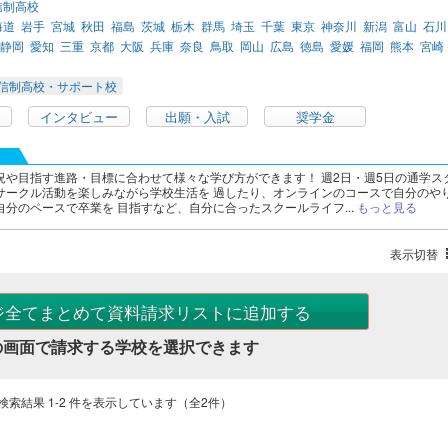
信制高校
海道
岩手
宮城
秋田
福島
茨城
栃木
群馬
埼玉
千葉
東京
神奈川
新潟
富山
石川
静岡
愛知
三重
京都
大阪
兵庫
奈良
鳥取
岡山
広島
徳島
愛媛
福岡
熊本
宮崎
信制高校・サポート校
インタビュー
出願・入試
奨学金
況や目指す進路・目標に合わせて様々な学び方ができます！ 週2日・週5日の通学ス
サークル活動を楽しみながら学校生活を 過したり、オンラインのコースで自分のや
分のペースで卒業を 目指すなど、自分に合ったスクールライフ...
もっと見る
表示切替
ジ全てまとめて資料請求リストに追加する
の画面で請求する学校を選択できます
検索結果 1-2 件を表示しています（全2件）