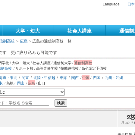
Language
日本
大学・短大
社会人講座
通信制
信制高校
＞
広島
＞
広島の通信制高校一覧
果です
更に絞り込みも可能です
門学校 / 大学・短大 / 社会人講座 / 通信制大学 /
通信制高校
信制高校
/ サポート校 / 高等専修学校 / 技能連携校 / 高卒認定予備校
海道・東北
/
関東
/
北陸・甲信越
/
東海
/
関西
/
中国
/
四国
/
九州・沖縄
取
/ 島根 /
岡山
/
広島
/ 山口
検索
2
見つかり
表示切替