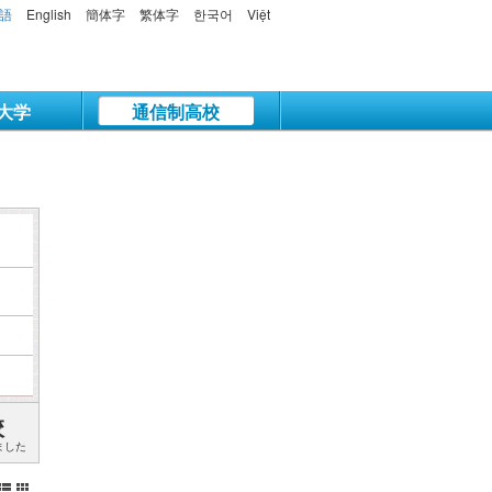
語
English
簡体字
繁体字
한국어
Việt
大学
通信制高校
校
ました