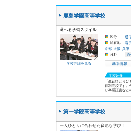
鹿島学園高等学校
選べる学習スタイル
区分
通
所在地
岩
京都
大阪
兵庫
分野
通
学校詳細を見る
基本情報
学校紹介
「生徒ひとりひ
信制高校です。
じ卒業証書など
第一学院高等学校
一人ひとりに合わせた多彩な学び！