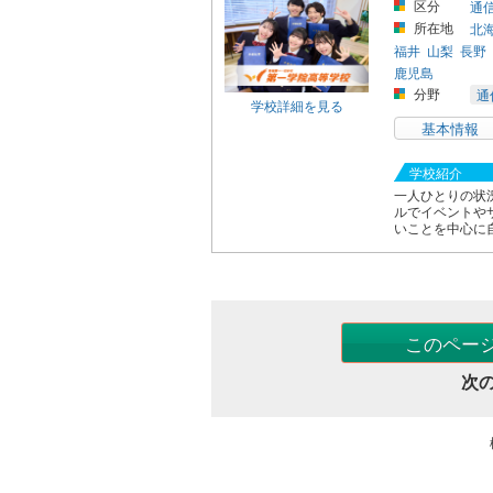
区分
通
所在地
北
福井
山梨
長野
鹿児島
分野
通
学校詳細を見る
基本情報
学校紹介
一人ひとりの状
ルでイベントや
いことを中心に自
このペー
次