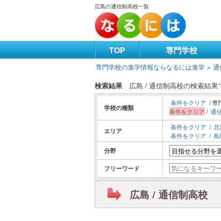
広島の通信制高校一覧
TOP
専門学校
専門学校の進学情報ならなるには進学
＞
通
検索結果
広島 / 通信制高校の検索結
条件をクリア
/ 専
学校の種類
条件をクリア
/
通
条件をクリア
/
北
エリア
条件をクリア
/
鳥
分野
フリーワード
広島 / 通信制高校