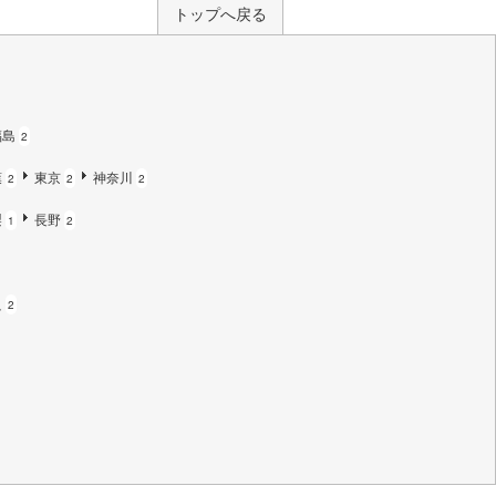
トップへ戻る
福島
2
葉
東京
神奈川
2
2
2
梨
長野
1
2
良
2