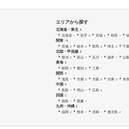
エリアから探す
北海道・東北
8
北海道
岩手
宮城
秋田
1
2
2
1
関東
14
茨城
栃木
群馬
埼玉
千
2
2
2
2
北陸・甲信越
8
新潟
富山
石川
福井
山
2
1
1
1
東海
5
静岡
愛知
三重
2
2
1
関西
9
滋賀
京都
大阪
兵庫
奈
1
2
2
2
中国
4
鳥取
岡山
広島
1
1
2
四国
2
徳島
愛媛
1
1
九州・沖縄
6
福岡
熊本
宮崎
鹿児島
2
1
1
2