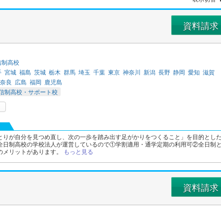
資料請求
信制高校
手
宮城
福島
茨城
栃木
群馬
埼玉
千葉
東京
神奈川
新潟
長野
静岡
愛知
滋賀
奈良
広島
福岡
鹿児島
信制高校・サポート校
とりが自分を見つめ直し、次の一歩を踏み出す足がかりをつくること」を目的とし
全日制高校の学校法人が運営しているので①学割適用・通学定期の利用可②全日制
のメリットがあります。
もっと見る
資料請求